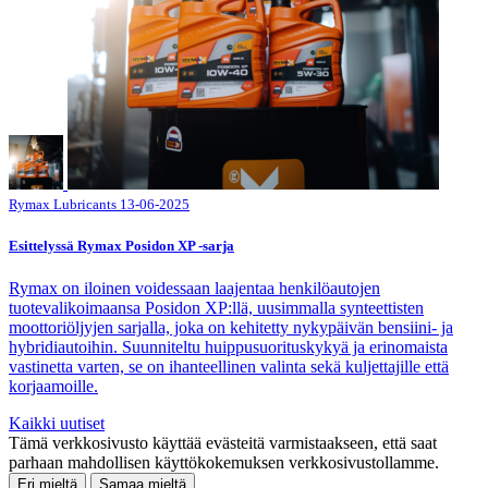
Rymax Lubricants
13-06-2025
Esittelyssä Rymax Posidon XP -sarja
Rymax on iloinen voidessaan laajentaa henkilöautojen
tuotevalikoimaansa Posidon XP:llä, uusimmalla synteettisten
moottoriöljyjen sarjalla, joka on kehitetty nykypäivän bensiini- ja
hybridiautoihin. Suunniteltu huippusuorituskykyä ja erinomaista
vastinetta varten, se on ihanteellinen valinta sekä kuljettajille että
korjaamoille.
Kaikki uutiset
Tämä verkkosivusto käyttää evästeitä varmistaakseen, että saat
parhaan mahdollisen käyttökokemuksen verkkosivustollamme.
Eri mieltä
Samaa mieltä