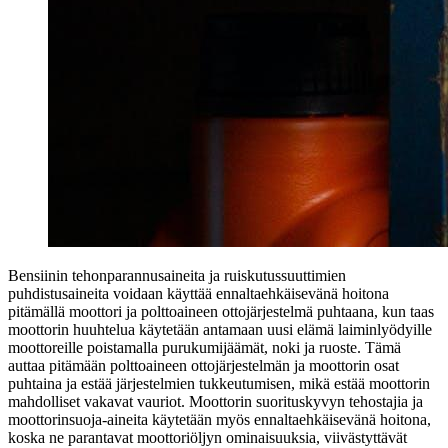
Bensiinin tehonparannusaineita ja ruiskutussuuttimien
puhdistusaineita voidaan käyttää ennaltaehkäisevänä hoitona
pitämällä moottori ja polttoaineen ottojärjestelmä puhtaana, kun taas
moottorin huuhtelua käytetään antamaan uusi elämä laiminlyödyille
moottoreille poistamalla purukumijäämät, noki ja ruoste. Tämä
auttaa pitämään polttoaineen ottojärjestelmän ja moottorin osat
puhtaina ja estää järjestelmien tukkeutumisen, mikä estää moottorin
mahdolliset vakavat vauriot. Moottorin suorituskyvyn tehostajia ja
moottorinsuoja-aineita käytetään myös ennaltaehkäisevänä hoitona,
koska ne parantavat moottoriöljyn ominaisuuksia, viivästyttävät