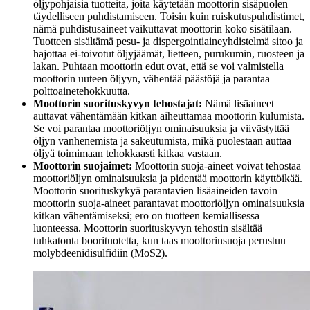
öljypohjaisia tuotteita, joita käytetään moottorin sisäpuolen
täydelliseen puhdistamiseen. Toisin kuin ruiskutuspuhdistimet,
nämä puhdistusaineet vaikuttavat moottorin koko sisätilaan.
Tuotteen sisältämä pesu- ja dispergointiaineyhdistelmä sitoo ja
hajottaa ei-toivotut öljyjäämät, lietteen, purukumin, ruosteen ja
lakan. Puhtaan moottorin edut ovat, että se voi valmistella
moottorin uuteen öljyyn, vähentää päästöjä ja parantaa
polttoainetehokkuutta.
Moottorin suorituskyvyn tehostajat:
Nämä lisäaineet
auttavat vähentämään kitkan aiheuttamaa moottorin kulumista.
Se voi parantaa moottoriöljyn ominaisuuksia ja viivästyttää
öljyn vanhenemista ja sakeutumista, mikä puolestaan auttaa
öljyä toimimaan tehokkaasti kitkaa vastaan.
Moottorin suojaimet:
Moottorin suoja-aineet voivat tehostaa
moottoriöljyn ominaisuuksia ja pidentää moottorin käyttöikää.
Moottorin suorituskykyä parantavien lisäaineiden tavoin
moottorin suoja-aineet parantavat moottoriöljyn ominaisuuksia
kitkan vähentämiseksi; ero on tuotteen kemiallisessa
luonteessa. Moottorin suorituskyvyn tehostin sisältää
tuhkatonta boorituotetta, kun taas moottorinsuoja perustuu
molybdeenidisulfidiin (MoS2).