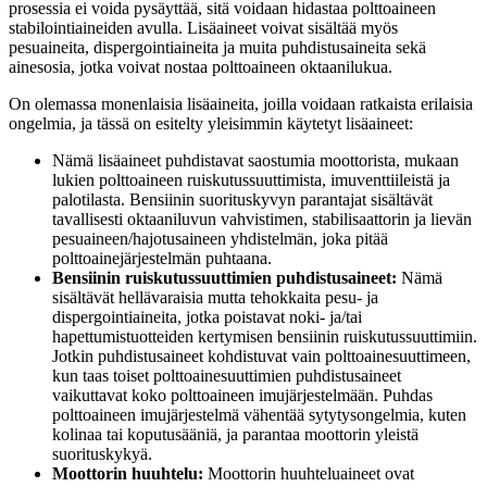
prosessia ei voida pysäyttää, sitä voidaan hidastaa polttoaineen
stabilointiaineiden avulla. Lisäaineet voivat sisältää myös
pesuaineita, dispergointiaineita ja muita puhdistusaineita sekä
ainesosia, jotka voivat nostaa polttoaineen oktaanilukua.
On olemassa monenlaisia lisäaineita, joilla voidaan ratkaista erilaisia
ongelmia, ja tässä on esitelty yleisimmin käytetyt lisäaineet:
Nämä lisäaineet puhdistavat saostumia moottorista, mukaan
lukien polttoaineen ruiskutussuuttimista, imuventtiileistä ja
palotilasta. Bensiinin suorituskyvyn parantajat sisältävät
tavallisesti oktaaniluvun vahvistimen, stabilisaattorin ja lievän
pesuaineen/hajotusaineen yhdistelmän, joka pitää
polttoainejärjestelmän puhtaana.
Bensiinin ruiskutussuuttimien puhdistusaineet:
Nämä
sisältävät hellävaraisia mutta tehokkaita pesu- ja
dispergointiaineita, jotka poistavat noki- ja/tai
hapettumistuotteiden kertymisen bensiinin ruiskutussuuttimiin.
Jotkin puhdistusaineet kohdistuvat vain polttoainesuuttimeen,
kun taas toiset polttoainesuuttimien puhdistusaineet
vaikuttavat koko polttoaineen imujärjestelmään. Puhdas
polttoaineen imujärjestelmä vähentää sytytysongelmia, kuten
kolinaa tai koputusääniä, ja parantaa moottorin yleistä
suorituskykyä.
Moottorin huuhtelu:
Moottorin huuhteluaineet ovat