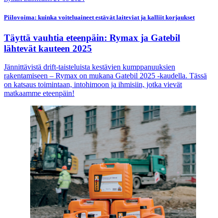
Piilovoima: kuinka voiteluaineet estävät laiteviat ja kalliit korjaukset
Täyttä vauhtia eteenpäin: Rymax ja Gatebil
lähtevät kauteen 2025
Jännittävistä drift-taisteluista kestävien kumppanuuksien
rakentamiseen – Rymax on mukana Gatebil 2025 -kaudella. Tässä
on katsaus toimintaan, intohimoon ja ihmisiin, jotka vievät
matkaamme eteenpäin!