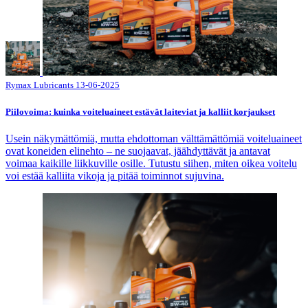
Rymax Lubricants
13-06-2025
Piilovoima: kuinka voiteluaineet estävät laiteviat ja kalliit korjaukset
Usein näkymättömiä, mutta ehdottoman välttämättömiä voiteluaineet
ovat koneiden elinehto – ne suojaavat, jäähdyttävät ja antavat
voimaa kaikille liikkuville osille. Tutustu siihen, miten oikea voitelu
voi estää kalliita vikoja ja pitää toiminnot sujuvina.