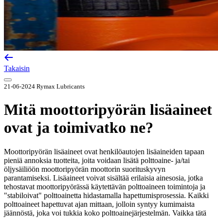
Takaisin
21-06-2024
Rymax Lubricants
Mitä moottoripyörän lisäaineet
ovat ja toimivatko ne?
Moottoripyörän lisäaineet ovat henkilöautojen lisäaineiden tapaan
pieniä annoksia tuotteita, joita voidaan lisätä polttoaine- ja/tai
öljysäiliöön moottoripyörän moottorin suorituskyvyn
parantamiseksi. Lisäaineet voivat sisältää erilaisia ainesosia, jotka
tehostavat moottoripyörässä käytettävän polttoaineen toimintoja ja
"stabiloivat" polttoainetta hidastamalla hapettumisprosessia. Kaikki
polttoaineet hapettuvat ajan mittaan, jolloin syntyy kumimaista
jäännöstä, joka voi tukkia koko polttoainejärjestelmän. Vaikka tätä