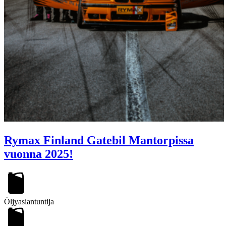
Rymax Finland Gatebil Mantorpissa
vuonna 2025!
Öljyasiantuntija