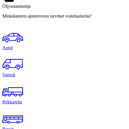
Öljyasiantuntija
Minkälaiseen ajoneuvoon tarvitset voiteluaineita?
Autot
Vanssit
Rekkareita
Bussit