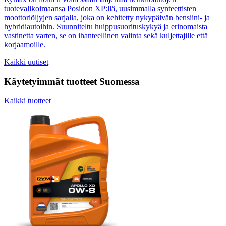
tuotevalikoimaansa Posidon XP:llä, uusimmalla synteettisten
moottoriöljyjen sarjalla, joka on kehitetty nykypäivän bensiini- ja
hybridiautoihin. Suunniteltu huippusuorituskykyä ja erinomaista
vastinetta varten, se on ihanteellinen valinta sekä kuljettajille että
korjaamoille.
Kaikki uutiset
Käytetyimmät tuotteet Suomessa
Kaikki tuotteet