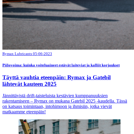
Rymax Lubricants
05-06-2023
Piilovoima: kuinka voiteluaineet estävät laiteviat ja kalliit korjaukset
Täyttä vauhtia eteenpäin: Rymax ja Gatebil
lähtevät kauteen 2025
Jännittävistä drift-taisteluista kestävien kumppanuuksien
rakentamiseen – Rymax on mukana Gatebil 2025 -kaudella. Tässä
on katsaus toimintaan, intohimoon ja ihmisiin, jotka vievät
matkaamme eteenpäin!