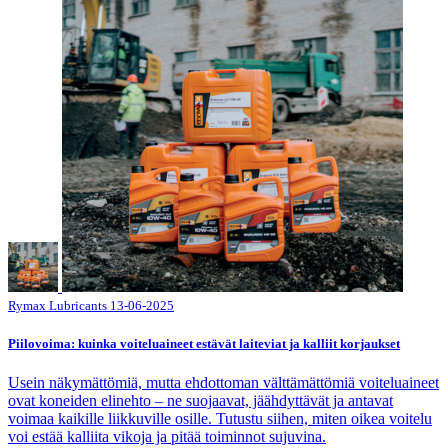
Rymax Lubricants
13-06-2025
Piilovoima: kuinka voiteluaineet estävät laiteviat ja kalliit korjaukset
Usein näkymättömiä, mutta ehdottoman välttämättömiä voiteluaineet
ovat koneiden elinehto – ne suojaavat, jäähdyttävät ja antavat
voimaa kaikille liikkuville osille. Tutustu siihen, miten oikea voitelu
voi estää kalliita vikoja ja pitää toiminnot sujuvina.