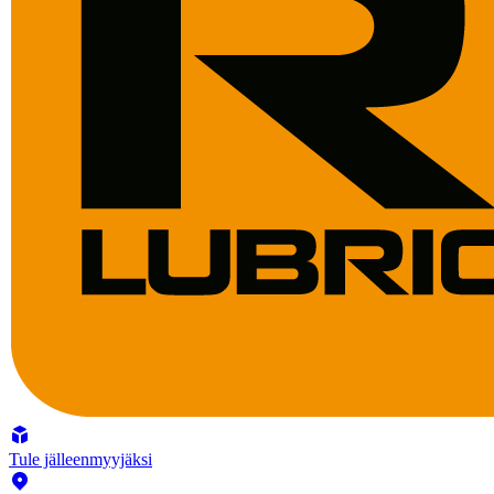
Tule jälleenmyyjäksi