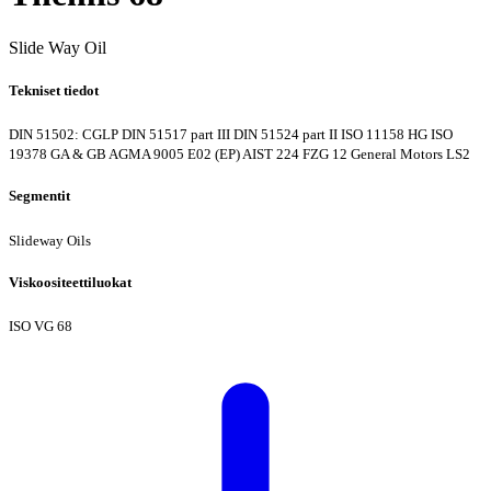
Slide Way Oil
Tekniset tiedot
DIN 51502: CGLP
DIN 51517 part III
DIN 51524 part II
ISO 11158 HG
ISO
19378 GA & GB
AGMA 9005 E02 (EP)
AIST 224
FZG 12
General Motors LS2
Segmentit
Slideway Oils
Viskoositeettiluokat
ISO VG 68