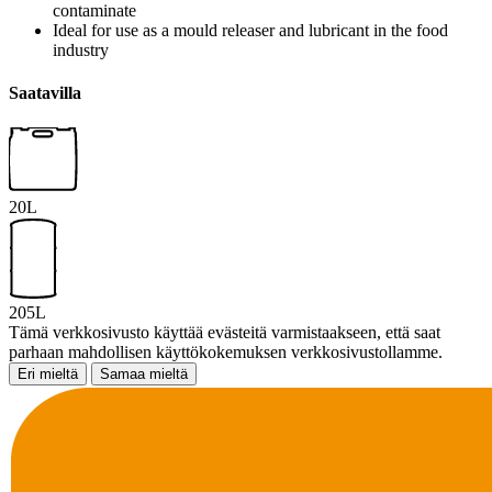
contaminate
Ideal for use as a mould releaser and lubricant in the food
industry
Saatavilla
20L
205L
Tämä verkkosivusto käyttää evästeitä varmistaakseen, että saat
parhaan mahdollisen käyttökokemuksen verkkosivustollamme.
Eri mieltä
Samaa mieltä