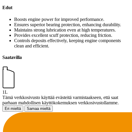
Edut
Boosts engine power for improved performance.
Ensures superior bearing protection, enhancing durability.
Maintains strong lubrication even at high temperatures.
Provides excellent scuff protection, reducing friction.
Controls deposits effectively, keeping engine components
clean and efficient.
Saatavilla
1L
Tämä verkkosivusto käyttää evästeitä varmistaakseen, että saat
parhaan mahdollisen käyttökokemuksen verkkosivustollamme.
Eri mieltä
Samaa mieltä