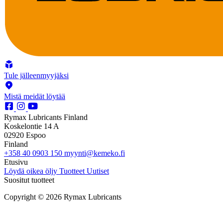
Tule jälleenmyyjäksi
Mistä meidät löytää
Rymax Lubricants Finland
Koskelontie 14 A
02920 Espoo
Finland
+358 40 0903 150
myynti@kemeko.fi
Etusivu
Löydä oikea öljy
Tuotteet
Uutiset
Suositut tuotteet
Copyright © 2026 Rymax Lubricants