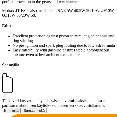
perfect protection to the gears and wet clutches.
Motrax 4T FS is also available in SAE 5W-40/5W-50/10W-40/10W-
60/15W-50/20W-50.
Edut
Excellent protection against piston seizure, engine deposit and
ring sticking
No pre-ignition and spark plug fouling due to low ash formula
Easy miscibility with gasoline ensures stable homogeneous
mixture even at low ambient temperatures
Saatavilla
1L
Tämä verkkosivusto käyttää evästeitä varmistaakseen, että saat
parhaan mahdollisen käyttökokemuksen verkkosivustollamme.
Eri mieltä
Samaa mieltä