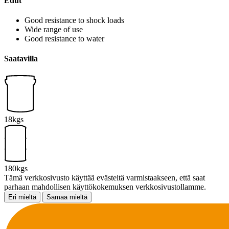
Edut
Good resistance to shock loads
Wide range of use
Good resistance to water
Saatavilla
18kgs
180kgs
Tämä verkkosivusto käyttää evästeitä varmistaakseen, että saat
parhaan mahdollisen käyttökokemuksen verkkosivustollamme.
Eri mieltä
Samaa mieltä