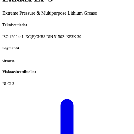
Extreme Pressure & Multipurpose Lithium Grease
Tekniset tiedot
ISO 12924: L-XC(F)CHB3
DIN 51502: KP3K-30
Segmentit
Greases
Viskoositeettiluokat
NLGI 3