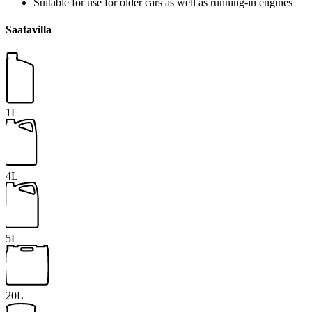
Suitable for use for older cars as well as running-in engines
Saatavilla
1L
4L
5L
20L