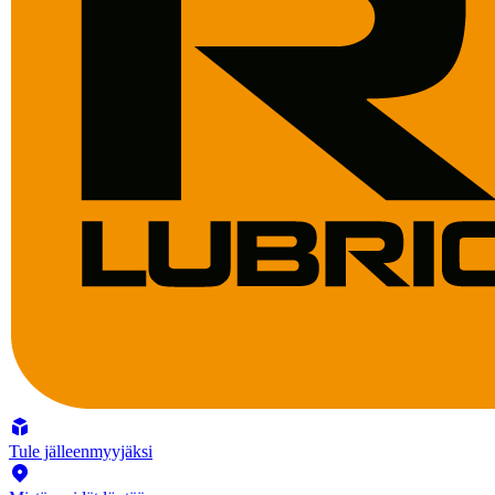
Tule jälleenmyyjäksi