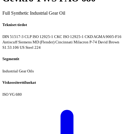
Full Synthetic Industrial Gear Oil
Tekniset tiedot
DIN 51517-3 CLP
ISO 12925-1 CKC
ISO 12925-1 CKD
AGMA 9005-F16
Antiscuff
Siemens MD (Flender)
Cincinnati Milacron P-74
David Brown
S1.53.106
US Steel 224
Segmentit
Industrial Gear Oils
Viskoositeettiluokat
ISO VG 680