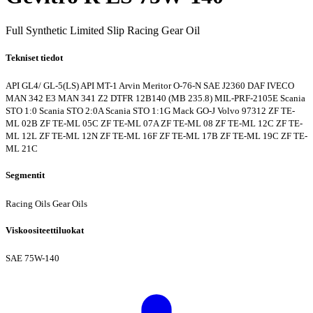
Full Synthetic Limited Slip Racing Gear Oil
Tekniset tiedot
API GL4/ GL-5(LS)
API MT-1
Arvin Meritor O-76-N
SAE J2360
DAF
IVECO
MAN 342 E3
MAN 341 Z2
DTFR 12B140 (MB 235.8)
MIL-PRF-2105E
Scania
STO 1:0
Scania STO 2:0A
Scania STO 1:1G
Mack GO-J
Volvo 97312
ZF TE-
ML 02B
ZF TE-ML 05C
ZF TE-ML 07A
ZF TE-ML 08
ZF TE-ML 12C
ZF TE-
ML 12L
ZF TE-ML 12N
ZF TE-ML 16F
ZF TE-ML 17B
ZF TE-ML 19C
ZF TE-
ML 21C
Segmentit
Racing Oils
Gear Oils
Viskoositeettiluokat
SAE 75W-140