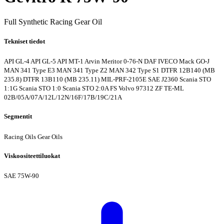
Full Synthetic Racing Gear Oil
Tekniset tiedot
API GL-4
API GL-5
API MT-1
Arvin Meritor 0-76-N
DAF
IVECO
Mack GO-J
MAN 341 Type E3
MAN 341 Type Z2
MAN 342 Type S1
DTFR 12B140 (MB
235.8)
DTFR 13B110 (MB 235.11)
MIL-PRF-2105E
SAE J2360
Scania STO
1:1G
Scania STO 1:0
Scania STO 2:0A FS
Volvo 97312
ZF TE-ML
02B/05A/07A/12L/12N/16F/17B/19C/21A
Segmentit
Racing Oils
Gear Oils
Viskoositeettiluokat
SAE 75W-90