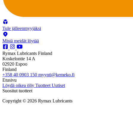
Tule jälleenmyyjäksi
Mistä meidät löytää
Rymax Lubricants Finland
Koskelontie 14 A
02920 Espoo
Finland
+358 40 0903 150
myynti@kemeko.fi
Etusivu
Löydä oikea öljy
Tuotteet
Uutiset
Suositut tuotteet
Copyright © 2026 Rymax Lubricants