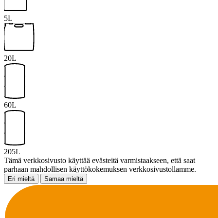
5L
20L
60L
205L
Tämä verkkosivusto käyttää evästeitä varmistaakseen, että saat
parhaan mahdollisen käyttökokemuksen verkkosivustollamme.
Eri mieltä
Samaa mieltä