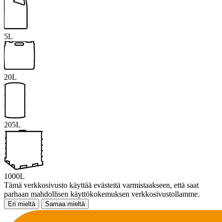
5L
20L
205L
1000L
Tämä verkkosivusto käyttää evästeitä varmistaakseen, että saat
parhaan mahdollisen käyttökokemuksen verkkosivustollamme.
Eri mieltä
Samaa mieltä