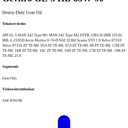
Heavy-Duty Gear Oil
Tekniset tiedot
API GL-5
MAN 342 Type M1
MAN 342 Type M2
DTFR 12B130 (MB 235.6)
MIL-L-2105D
Arvin Meritor 0-76-D
SAE J2360
Scania STO 1.0
Volvo 97310
Volvo 97316
ZF TE-ML 05A
ZF TE-ML 07A
ZF TE-ML 08
ZF TE-ML 12M
ZF
TE-ML 16B
ZF TE-ML 16C
ZF TE-ML 16D
ZF TE-ML 17B
ZF TE-ML 19B
ZF
TE-ML 21A
Segmentit
Gear Oils
Viskoositeettiluokat
SAE 85W-90