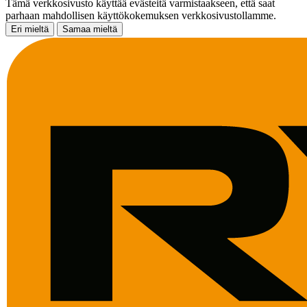
Tämä verkkosivusto käyttää evästeitä varmistaakseen, että saat
parhaan mahdollisen käyttökokemuksen verkkosivustollamme.
Eri mieltä
Samaa mieltä