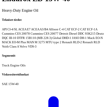
Heavy-Duty Engine Oil
Tekniset tiedot
API CI-4/SL
ACEA E7
ACEA A3/B4
Allison C-4
CAT ECF-2
CAT ECF-1A
Cummins CES 20078
Cummins CES 20077
Detroit Diesel DDC 93K215
Deutz
DQC III-10
DTFR 15B110 (MB 228.3)
Global DHD-1
JASO DH-1
Mack EO-N
MACK EO-M Plus
MAN M 3275
MTU type 2
Renault RLD-2
Renault RLD
Voith Class A
Volvo VDS-3
Segmentit
Truck Engine Oils
Viskoositeettiluokat
SAE 15W-40