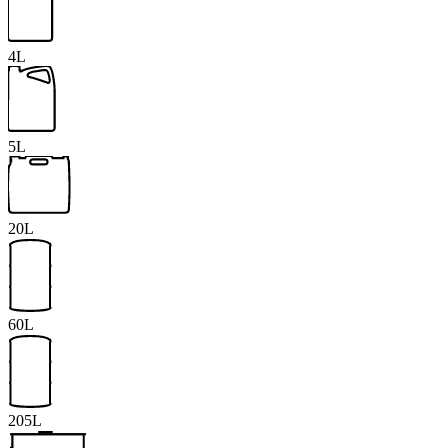
4L
5L
20L
60L
205L