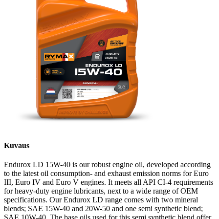
Kuvaus
Endurox LD 15W-40 is our robust engine oil, developed according
to the latest oil consumption- and exhaust emission norms for Euro
III, Euro IV and Euro V engines. It meets all API CI-4 requirements
for heavy-duty engine lubricants, next to a wide range of OEM
specifications. Our Endurox LD range comes with two mineral
blends; SAE 15W-40 and 20W-50 and one semi synthetic blend;
SAE 10W-40. The base oils used for this semi synthetic blend offer