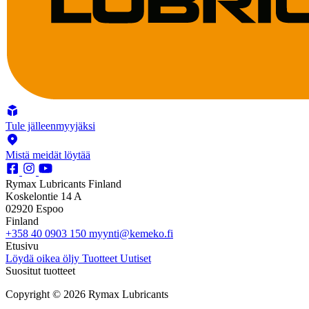
Tule jälleenmyyjäksi
Mistä meidät löytää
Rymax Lubricants Finland
Koskelontie 14 A
02920 Espoo
Finland
+358 40 0903 150
myynti@kemeko.fi
Etusivu
Löydä oikea öljy
Tuotteet
Uutiset
Suositut tuotteet
Copyright © 2026 Rymax Lubricants