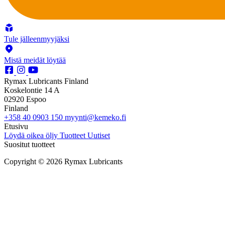
Tule jälleenmyyjäksi
Mistä meidät löytää
Rymax Lubricants Finland
Koskelontie 14 A
02920 Espoo
Finland
+358 40 0903 150
myynti@kemeko.fi
Etusivu
Löydä oikea öljy
Tuotteet
Uutiset
Suositut tuotteet
Copyright © 2026 Rymax Lubricants