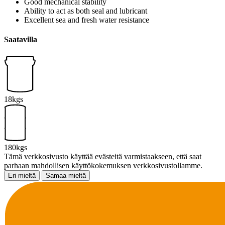
Good mechanical stability
Ability to act as both seal and lubricant
Excellent sea and fresh water resistance
Saatavilla
18kgs
180kgs
Tämä verkkosivusto käyttää evästeitä varmistaakseen, että saat
parhaan mahdollisen käyttökokemuksen verkkosivustollamme.
Eri mieltä
Samaa mieltä