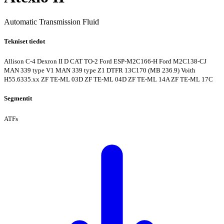
Automatic Transmission Fluid
Tekniset tiedot
Allison C-4
Dexron II D
CAT TO-2
Ford ESP-M2C166-H
Ford M2C138-CJ
MAN 339 type V1
MAN 339 type Z1
DTFR 13C170 (MB 236.9)
Voith
H55.6335.xx
ZF TE-ML 03D
ZF TE-ML 04D
ZF TE-ML 14A
ZF TE-ML 17C
Segmentit
ATFs