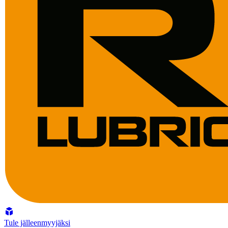
Tule jälleenmyyjäksi