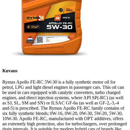
Kuvaus
Rymax Apollo FE-RC 5W-30 is a fully synthetic motor oil for
petrol, LPG and light diesel engines in passenger cars. This oil can
be used in cars equipped with catalytic converters, turbo charged
engines, and direct injection systems, where API SP(-RC) (as well
as SJ, SL, SM and SN) or ILSAC GF-6a (as well as GF-2,-3,-4
and-5) is prescribed. The Rymax Apollo FE-RC family contains of
six fully synthetic blends; 0W-16, 0W-20, 0W-30, 5W-20, 5W-30,
10W-30. Apollo FE-RC, manufactured with OPT additives, offers
an extremely high protection, also for turbochargers, over prolonged
drain intervals. It is suitable for modern hybrid cars of brands like