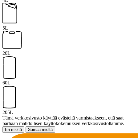
4L
5L
20L
60L
205L
Tämä verkkosivusto käyttää evästeitä varmistaakseen, että saat
parhaan mahdollisen käyttökokemuksen verkkosivustollamme.
Eri mieltä
Samaa mieltä