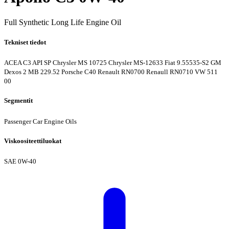
Full Synthetic Long Life Engine Oil
Tekniset tiedot
ACEA C3
API SP
Chrysler MS 10725
Chrysler MS-12633
Fiat 9.55535-S2
GM
Dexos 2
MB 229.52
Porsche C40
Renault RN0700
Renaull RN0710
VW 511
00
Segmentit
Passenger Car Engine Oils
Viskoositeettiluokat
SAE 0W-40