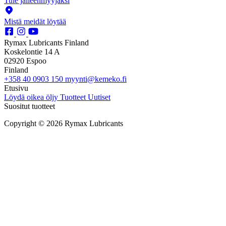
Tule jälleenmyyjäksi
Mistä meidät löytää
Rymax Lubricants Finland
Koskelontie 14 A
02920 Espoo
Finland
+358 40 0903 150
myynti@kemeko.fi
Etusivu
Löydä oikea öljy
Tuotteet
Uutiset
Suositut tuotteet
Copyright © 2026 Rymax Lubricants