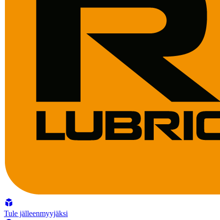
Tule jälleenmyyjäksi