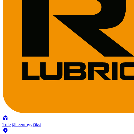
Tule jälleenmyyjäksi