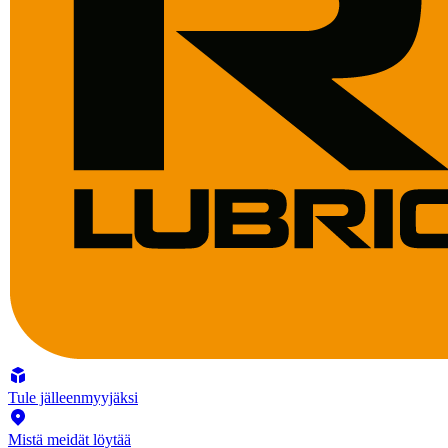
Tule jälleenmyyjäksi
Mistä meidät löytää