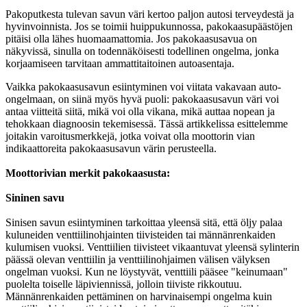
Pakoputkesta tulevan savun väri kertoo paljon autosi terveydestä ja
hyvinvoinnista. Jos se toimii huippukunnossa, pakokaasupäästöjen
pitäisi olla lähes huomaamattomia. Jos pakokaasusavua on
näkyvissä, sinulla on todennäköisesti todellinen ongelma, jonka
korjaamiseen tarvitaan ammattitaitoinen autoasentaja.
Vaikka pakokaasusavun esiintyminen voi viitata vakavaan auto-
ongelmaan, on siinä myös hyvä puoli: pakokaasusavun väri voi
antaa viitteitä siitä, mikä voi olla vikana, mikä auttaa nopean ja
tehokkaan diagnoosin tekemisessä. Tässä artikkelissa esittelemme
joitakin varoitusmerkkejä, jotka voivat olla moottorin vian
indikaattoreita pakokaasusavun värin perusteella.
Moottorivian merkit pakokaasusta:
Sininen savu
Sinisen savun esiintyminen tarkoittaa yleensä sitä, että öljy palaa
kuluneiden venttiilinohjainten tiivisteiden tai männänrenkaiden
kulumisen vuoksi. Venttiilien tiivisteet vikaantuvat yleensä sylinterin
päässä olevan venttiilin ja venttiilinohjaimen välisen välyksen
ongelman vuoksi. Kun ne löystyvät, venttiili pääsee "keinumaan"
puolelta toiselle läpiviennissä, jolloin tiiviste rikkoutuu.
Männänrenkaiden pettäminen on harvinaisempi ongelma kuin