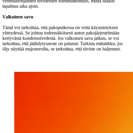
venttiilinohjaimen tiivisteiden toimimattomuus, mutta sitäkin
tapahtuu aika ajoin.
Valkoinen savu
Tämä voi tarkoittaa, että pakoputkessa on vettä käynnistyksen
yhteydessä. Se johtuu todennäköisesti auton pakojärjestelmään
kertyvästä kondenssivedestä. Jos valkoinen savu jatkuu, se voi
tarkoittaa, että jäähdytysneste on palanut. Tarkista mittatikku, jos
öljy näyttää majoneesilta, se tarkoittaa, että tiiviste on haljennut.