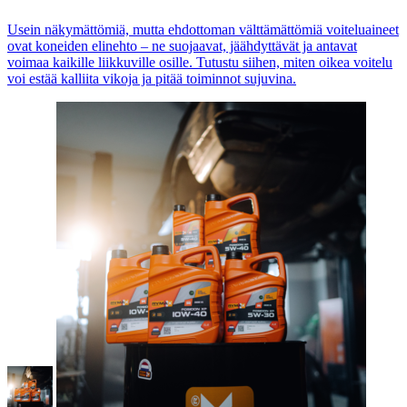
Usein näkymättömiä, mutta ehdottoman välttämättömiä voiteluaineet
ovat koneiden elinehto – ne suojaavat, jäähdyttävät ja antavat
voimaa kaikille liikkuville osille. Tutustu siihen, miten oikea voitelu
voi estää kalliita vikoja ja pitää toiminnot sujuvina.