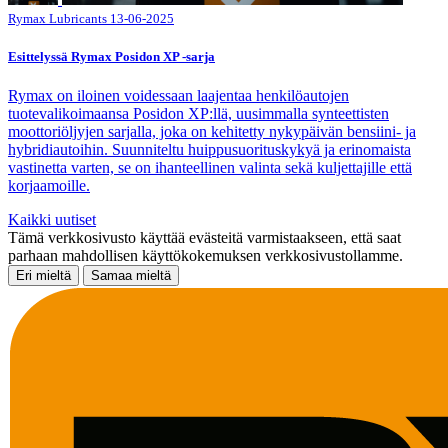
Rymax Lubricants
13-06-2025
Esittelyssä Rymax Posidon XP -sarja
Rymax on iloinen voidessaan laajentaa henkilöautojen
tuotevalikoimaansa Posidon XP:llä, uusimmalla synteettisten
moottoriöljyjen sarjalla, joka on kehitetty nykypäivän bensiini- ja
hybridiautoihin. Suunniteltu huippusuorituskykyä ja erinomaista
vastinetta varten, se on ihanteellinen valinta sekä kuljettajille että
korjaamoille.
Kaikki uutiset
Tämä verkkosivusto käyttää evästeitä varmistaakseen, että saat
parhaan mahdollisen käyttökokemuksen verkkosivustollamme.
Eri mieltä
Samaa mieltä