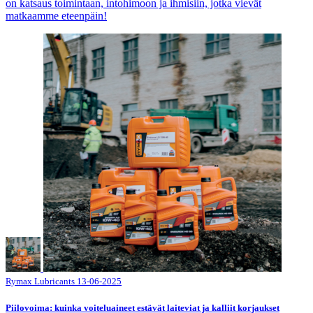
on katsaus toimintaan, intohimoon ja ihmisiin, jotka vievät
matkaamme eteenpäin!
Rymax Lubricants
13-06-2025
Piilovoima: kuinka voiteluaineet estävät laiteviat ja kalliit korjaukset