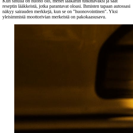
Kun sinulla on huono olo, menet lääkäriin tutkittavaksi ja saat
reseptin lääkkeistä, jotka parantavat oloasi. Ihmisten tapaan autossasi
näkyy sairauden merkkejä, kun se on "huonovointinen". Yksi
yleisimmistä moottorivian merkeistä on pakokaasusavu.