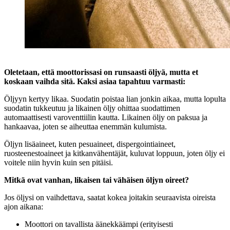
Oletetaan, että moottorissasi on runsaasti öljyä, mutta et
koskaan vaihda sitä. Kaksi asiaa tapahtuu varmasti:
Öljyyn kertyy likaa. Suodatin poistaa lian jonkin aikaa, mutta lopulta
suodatin tukkeutuu ja likainen öljy ohittaa suodattimen
automaattisesti varoventtiilin kautta. Likainen öljy on paksua ja
hankaavaa, joten se aiheuttaa enemmän kulumista.
Öljyn lisäaineet, kuten pesuaineet, dispergointiaineet,
ruosteenestoaineet ja kitkanvähentäjät, kuluvat loppuun, joten öljy ei
voitele niin hyvin kuin sen pitäisi.
Mitkä ovat vanhan, likaisen tai vähäisen öljyn oireet?
Jos öljysi on vaihdettava, saatat kokea joitakin seuraavista oireista
ajon aikana:
Moottori on tavallista äänekkäämpi (erityisesti