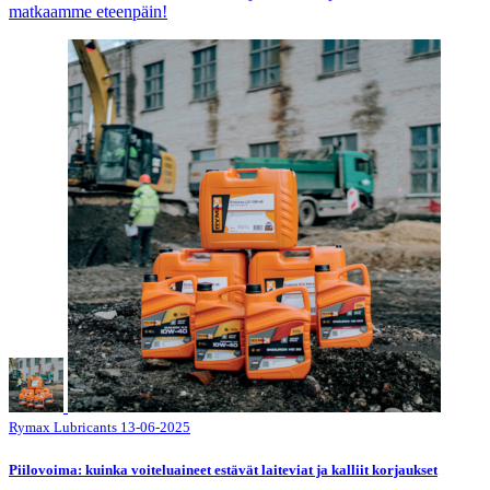
matkaamme eteenpäin!
Rymax Lubricants
13-06-2025
Piilovoima: kuinka voiteluaineet estävät laiteviat ja kalliit korjaukset