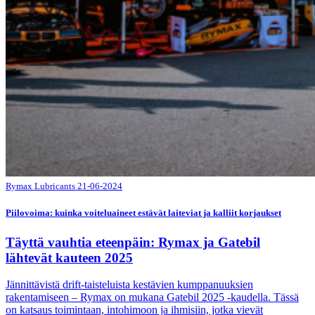
Rymax Lubricants
21-06-2024
Piilovoima: kuinka voiteluaineet estävät laiteviat ja kalliit korjaukset
Täyttä vauhtia eteenpäin: Rymax ja Gatebil
lähtevät kauteen 2025
Jännittävistä drift-taisteluista kestävien kumppanuuksien
rakentamiseen – Rymax on mukana Gatebil 2025 -kaudella. Tässä
on katsaus toimintaan, intohimoon ja ihmisiin, jotka vievät