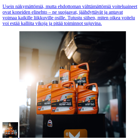
Usein näkymättömiä, mutta ehdottoman välttämättömiä voiteluaineet
ovat koneiden elinehto – ne suojaavat, jäähdyttävät ja antavat
voimaa kaikille liikkuville osille. Tutustu siihen, miten oikea voitelu
voi estää kalliita vikoja ja pitää toiminnot sujuvina.