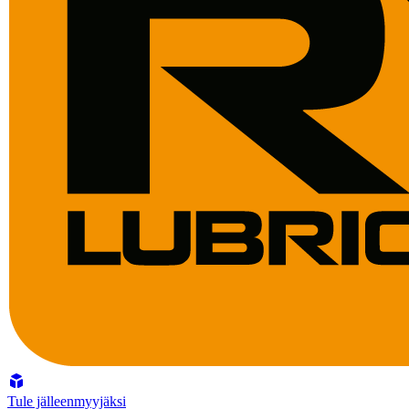
Tule jälleenmyyjäksi