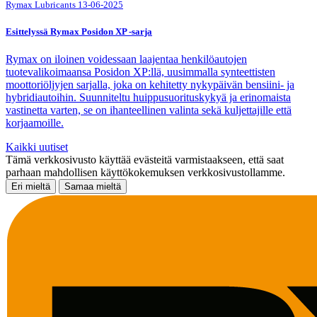
Rymax Lubricants
13-06-2025
Esittelyssä Rymax Posidon XP -sarja
Rymax on iloinen voidessaan laajentaa henkilöautojen
tuotevalikoimaansa Posidon XP:llä, uusimmalla synteettisten
moottoriöljyjen sarjalla, joka on kehitetty nykypäivän bensiini- ja
hybridiautoihin. Suunniteltu huippusuorituskykyä ja erinomaista
vastinetta varten, se on ihanteellinen valinta sekä kuljettajille että
korjaamoille.
Kaikki uutiset
Tämä verkkosivusto käyttää evästeitä varmistaakseen, että saat
parhaan mahdollisen käyttökokemuksen verkkosivustollamme.
Eri mieltä
Samaa mieltä