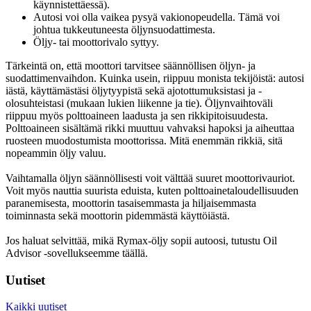
käynnistettäessä).
Autosi voi olla vaikea pysyä vakionopeudella. Tämä voi
johtua tukkeutuneesta öljynsuodattimesta.
Öljy- tai moottorivalo syttyy.
Tärkeintä on, että moottori tarvitsee säännöllisen öljyn- ja
suodattimenvaihdon. Kuinka usein, riippuu monista tekijöistä: autosi
iästä, käyttämästäsi öljytyypistä sekä ajotottumuksistasi ja -
olosuhteistasi (mukaan lukien liikenne ja tie). Öljynvaihtoväli
riippuu myös polttoaineen laadusta ja sen rikkipitoisuudesta.
Polttoaineen sisältämä rikki muuttuu vahvaksi hapoksi ja aiheuttaa
ruosteen muodostumista moottorissa. Mitä enemmän rikkiä, sitä
nopeammin öljy valuu.
Vaihtamalla öljyn säännöllisesti voit välttää suuret moottorivauriot.
Voit myös nauttia suurista eduista, kuten polttoainetaloudellisuuden
paranemisesta, moottorin tasaisemmasta ja hiljaisemmasta
toiminnasta sekä moottorin pidemmästä käyttöiästä.
Jos haluat selvittää, mikä Rymax-öljy sopii autoosi, tutustu Oil
Advisor -sovellukseemme täällä.
Uutiset
Kaikki uutiset