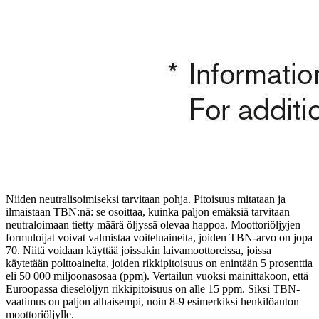
Niiden neutralisoimiseksi tarvitaan pohja. Pitoisuus mitataan ja
ilmaistaan TBN:nä: se osoittaa, kuinka paljon emäksiä tarvitaan
neutraloimaan tietty määrä öljyssä olevaa happoa. Moottoriöljyjen
formuloijat voivat valmistaa voiteluaineita, joiden TBN-arvo on jopa
70. Niitä voidaan käyttää joissakin laivamoottoreissa, joissa
käytetään polttoaineita, joiden rikkipitoisuus on enintään 5 prosenttia
eli 50 000 miljoonasosaa (ppm). Vertailun vuoksi mainittakoon, että
Euroopassa dieselöljyn rikkipitoisuus on alle 15 ppm. Siksi TBN-
vaatimus on paljon alhaisempi, noin 8-9 esimerkiksi henkilöauton
moottoriöljylle.