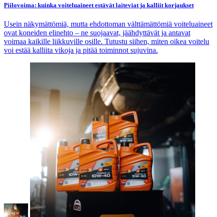
Piilovoima: kuinka voiteluaineet estävät laiteviat ja kalliit korjaukset
Usein näkymättömiä, mutta ehdottoman välttämättömiä voiteluaineet
ovat koneiden elinehto – ne suojaavat, jäähdyttävät ja antavat
voimaa kaikille liikkuville osille. Tutustu siihen, miten oikea voitelu
voi estää kalliita vikoja ja pitää toiminnot sujuvina.