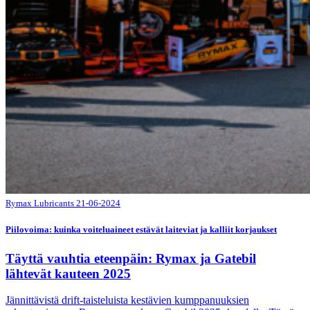
Rymax Lubricants
21-06-2024
Piilovoima: kuinka voiteluaineet estävät laiteviat ja kalliit korjaukset
Täyttä vauhtia eteenpäin: Rymax ja Gatebil
lähtevät kauteen 2025
Jännittävistä drift-taisteluista kestävien kumppanuuksien