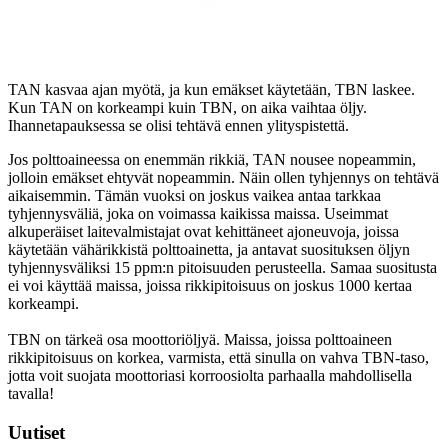
TAN kasvaa ajan myötä, ja kun emäkset käytetään, TBN laskee.
Kun TAN on korkeampi kuin TBN, on aika vaihtaa öljy.
Ihannetapauksessa se olisi tehtävä ennen ylityspistettä.
Jos polttoaineessa on enemmän rikkiä, TAN nousee nopeammin,
jolloin emäkset ehtyvät nopeammin. Näin ollen tyhjennys on tehtävä
aikaisemmin. Tämän vuoksi on joskus vaikea antaa tarkkaa
tyhjennysväliä, joka on voimassa kaikissa maissa. Useimmat
alkuperäiset laitevalmistajat ovat kehittäneet ajoneuvoja, joissa
käytetään vähärikkistä polttoainetta, ja antavat suosituksen öljyn
tyhjennysväliksi 15 ppm:n pitoisuuden perusteella. Samaa suositusta
ei voi käyttää maissa, joissa rikkipitoisuus on joskus 1000 kertaa
korkeampi.
TBN on tärkeä osa moottoriöljyä. Maissa, joissa polttoaineen
rikkipitoisuus on korkea, varmista, että sinulla on vahva TBN-taso,
jotta voit suojata moottoriasi korroosiolta parhaalla mahdollisella
tavalla!
Uutiset