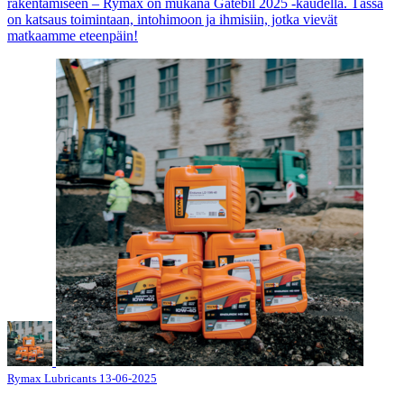
rakentamiseen – Rymax on mukana Gatebil 2025 -kaudella. Tässä
on katsaus toimintaan, intohimoon ja ihmisiin, jotka vievät
matkaamme eteenpäin!
Rymax Lubricants
13-06-2025