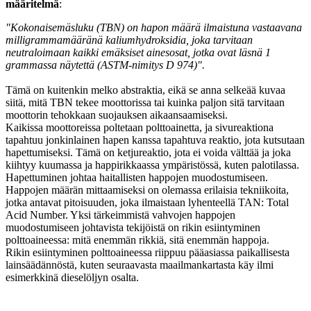
määritelmä
:
"Kokonaisemäsluku (TBN) on hapon määrä ilmaistuna vastaavana
milligrammamääränä kaliumhydroksidia, joka tarvitaan
neutraloimaan kaikki emäksiset ainesosat, jotka ovat läsnä 1
grammassa näytettä (ASTM-nimitys D 974)".
Tämä on kuitenkin melko abstraktia, eikä se anna selkeää kuvaa
siitä, mitä TBN tekee moottorissa tai kuinka paljon sitä tarvitaan
moottorin tehokkaan suojauksen aikaansaamiseksi.
Kaikissa moottoreissa poltetaan polttoainetta, ja sivureaktiona
tapahtuu jonkinlainen hapen kanssa tapahtuva reaktio, jota kutsutaan
hapettumiseksi. Tämä on ketjureaktio, jota ei voida välttää ja joka
kiihtyy kuumassa ja happirikkaassa ympäristössä, kuten palotilassa.
Hapettuminen johtaa haitallisten happojen muodostumiseen.
Happojen määrän mittaamiseksi on olemassa erilaisia tekniikoita,
jotka antavat pitoisuuden, joka ilmaistaan lyhenteellä TAN: Total
Acid Number. Yksi tärkeimmistä vahvojen happojen
muodostumiseen johtavista tekijöistä on rikin esiintyminen
polttoaineessa: mitä enemmän rikkiä, sitä enemmän happoja.
Rikin esiintyminen polttoaineessa riippuu pääasiassa paikallisesta
lainsäädännöstä, kuten seuraavasta maailmankartasta käy ilmi
esimerkkinä dieselöljyn osalta.