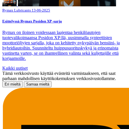
Rymax Lubricants
13-06-2025
Esittelyssä Rymax Posidon XP -sarja
Rymax on iloinen voidessaan laajentaa henkilöautojen
tuotevalikoimaansa Posidon XP:llä, uusimmalla synteettisten
moottoriöljyjen sarjalla, joka on kehitetty nykypäivän bensiini- ja
hybridiautoihin. Suunniteltu huippusuorituskykyä ja erinomaista
vastinetta varten, se on ihanteellinen valinta sekä kuljettajille että
korjaamoille.
Kaikki uutiset
Tämä verkkosivusto käyttää evästeitä varmistaakseen, että saat
parhaan mahdollisen käyttökokemuksen verkkosivustollamme.
Eri mieltä
Samaa mieltä